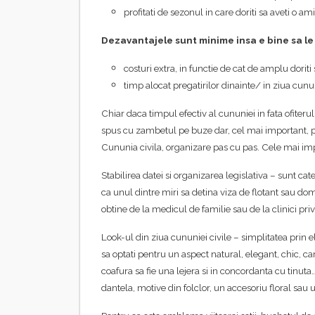
profitati de sezonul in care doriti sa aveti o a
Dezavantajele sunt minime insa e bine sa le
costuri extra, in functie de cat de amplu doriti 
timp alocat pregatirilor dinainte/ in ziua cun
Chiar daca timpul efectiv al cununiei in fata ofiteru
spus cu zambetul pe buze dar, cel mai important, pri
Cununia civila, organizare pas cu pas. Cele mai im
Stabilirea datei si organizarea legislativa – sunt ca
ca unul dintre miri sa detina viza de flotant sau domi
obtine de la medicul de familie sau de la clinici priv
Look-ul din ziua cununiei civile – simplitatea prin 
sa optati pentru un aspect natural, elegant, chic, ca
coafura sa fie una lejera si in concordanta cu tinu
dantela, motive din folclor, un accesoriu floral sau 