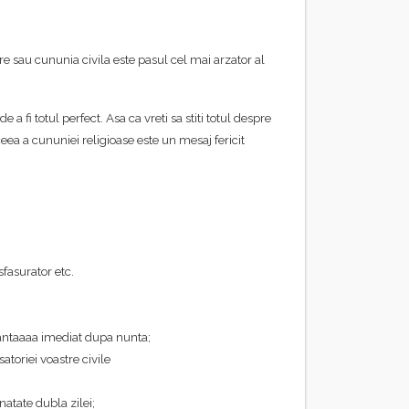
stre sau cununia civila este pasul cel mai arzator al
e a fi totul perfect. Asa ca vreti sa stiti totul despre
ceea a cununiei religioase este un mesaj fericit
sfasurator etc.
antaaaa imediat dupa nunta;
atoriei voastre civile
atate dubla zilei;