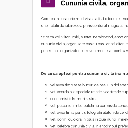
Cununia civila, orga
Cererea in casatorie mult visata a fost o fericire ime
unei relatii de iubire ce a prins conturul magic al i
Stim ca voi, viitorii miri, sunteti nerabdatori, emotion
cununia civila, organizare pas cu pas. Iar solicitari
pentru noi, organizatorii de evenimente iar pentru v
De ce sa optezi pentru cununia civila inaint
vei avea timp sa te bucuri de pasul in doi atat 
veti acorda o zi speciala relatiei voastre de cupl
economisiti drumuri si stres;
veti putea schimba buletin si permis de con
veti avea timp pentru fotografii alaturi de cei
veti dormi cu o ora in plus in ziua nuntii, mire
veti celebra cununia civila in anotimpul prefe