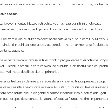
mintire unica si sa aniversati si sa personalizati cununia: de la tinuta, buchet 
 cunoasteti:
sa fie evenimentul. Masa o veti achita voi, nasii sau parintii in unele cazuri.
uniei cat si dupa eveniment gen modificari acte etc. versus bucurie dubla
lui de stare civila nu dureaza decat acele cateva minute in care DA-ul trebuie
vindu-ti in ochi partenerul de viata…credeti-ma, chiar merita sa fie dublu sa
portante aspecte.
teva aspecte de care trebuie sa tineti cont in programarea zilei potrivite. Pro
ciliu stabil in orasul in care va avea loc cununia).Certificatul medical prenupti
ate. Mai multe detalii pe site–ul primariei.
eleganta trebuie sa defineasca si aceasta zi; nu alegeti tinute prea extravaga
re va reprezinta si va confera relaxare. Nu uitati, cununia civila este un even
ta…fara prea multe plicuri elegante si pantofi incomozi insa puteti sa adauga
un buchet specific sezonului iar atunci efectul va fi unul maxim. Importanta e