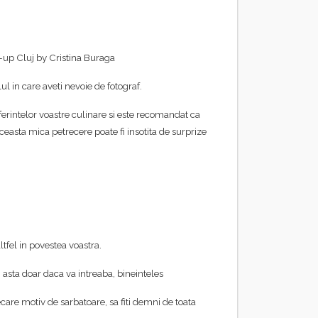
e-up Cluj by Cristina Buraga
ul in care aveti nevoie de fotograf.
eferintelor voastre culinare si este recomandat ca
aceasta mica petrecere poate fi insotita de surprize
altfel in povestea voastra.
; asta doar daca va intreaba, bineinteles
ecare motiv de sarbatoare, sa fiti demni de toata