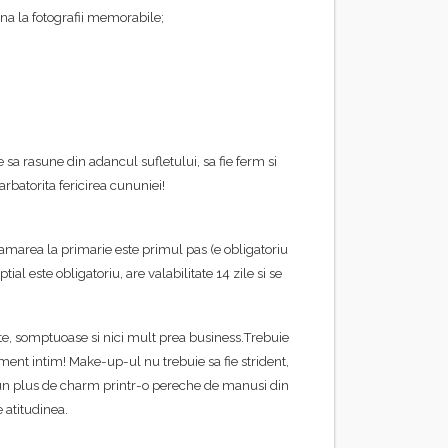
pana la fotografii memorabile;
 sa rasune din adancul sufletului, sa fie ferm si
rbatorita fericirea cununiei!
gramarea la primarie este primul pas (e obligatoriu
al este obligatoriu, are valabilitate 14 zile si se
nte, somptuoase si nici mult prea business.Trebuie
iment intim! Make-up-ul nu trebuie sa fie strident,
ti un plus de charm printr-o pereche de manusi din
 atitudinea.