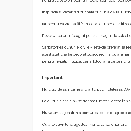
Pentru ca este emblema viitoarei sotii, buchetul de
Inspiratie si Rezervari buchete cununia civila: Buc
Iar pentru ca vrei sa fii frumoasa la superlativ, it
Rezervarea unui fotograf pentru imagini de colectie s
Sarbatorirea cununiei civile – este de preferat sa r
acest spatiu sa fie decorat cu accesorii si cu aranja
pentru invitati, muzica, dans, fotograf si de ce nu, un
Important!
Nu uitati de sampanie si prajituri, completeaza DA-
La cununia civila nu se transmit invitatii decat in situ
Nu va simtiti jenati in a comunica celor dragi ce ca
Cu alte cuvinte, dragostea merita sarbatorita fara in