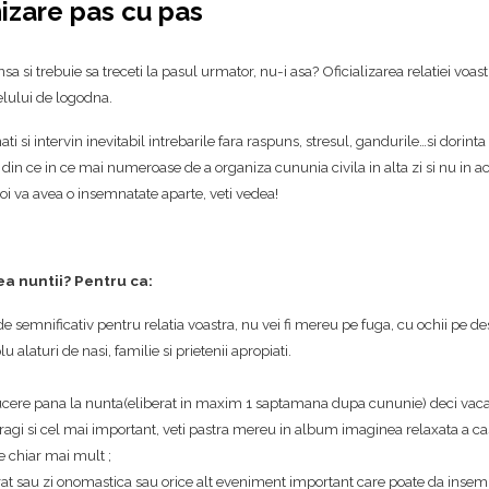
nizare pas cu pas
nsa si trebuie sa treceti la pasul urmator, nu-i asa? Oficializarea relatiei voa
nelului de logodna.
ati si intervin inevitabil intrebarile fara raspuns, stresul, gandurile…si dorinta d
le din ce in ce mai numeroase de a organiza cununia civila in alta zi si nu in a
oi va avea o insemnatate aparte, veti vedea!
ea nuntii? Pentru ca:
de semnificativ pentru relatia voastra, nu vei fi mereu pe fuga, cu ochii pe de
u alaturi de nasi, familie si prietenii apropiati.
ducere pana la nunta(eliberat in maxim 1 saptamana dupa cununie) deci vac
 dragi si cel mai important, veti pastra mereu in album imaginea relaxata a cas
le chiar mai mult ;
rat sau zi onomastica sau orice alt eveniment important care poate da insemn