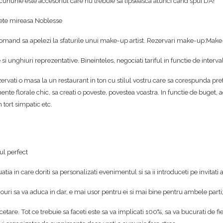
 cununie este accesoriul care nu trebuie sa lipseasca atunci cand spui DA!
hete mireasa Noblesse
i recomand sa apelezi la sfaturile unui make-up artist. Rezervari make-up:Mak
i unghiuri reprezentative. Bineinteles, negociati tariful in functie de interval
ezervati o masa la un restaurant in ton cu stilul vostru care sa corespunda pr
mente florale chic, sa creati o poveste, povestea voastra. In functie de buget, 
 tort simpatic etc.
ul perfect
atia in care doriti sa personalizati evenimentul si sa ii introduceti pe invitati 
douri sa va aduca in dar, e mai usor pentru ei si mai bine pentru ambele parti
cetare. Tot ce trebuie sa faceti este sa va implicati 100%, sa va bucurati de fi